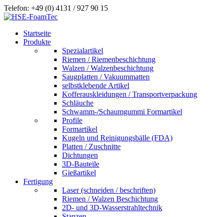
Telefon: +49 (0) 4131 / 927 90 15
Startseite
Produkte
Spezialartikel
Riemen / Riemenbeschichtung
Walzen / Walzenbeschichtung
Saugplatten / Vakuummatten
selbstklebende Artikel
Kofferauskleidungen / Transportverpackung
Schläuche
Schwamm-/Schaumgummi Formartikel
Profile
Formartikel
Kugeln und Reinigungsbälle (FDA)
Platten / Zuschnitte
Dichtungen
3D-Bauteile
Gießartikel
Fertigung
Laser (schneiden / beschriften)
Riemen / Walzen Beschichtung
2D- und 3D-Wasserstrahltechnik
Stanzen