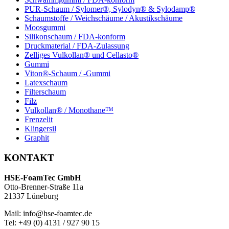
PUR-Schaum / Sylomer®, Sylodyn® & Sylodamp®
Schaumstoffe / Weichschäume / Akustikschäume
Moosgummi
Silikonschaum / FDA-konform
Druckmaterial / FDA-Zulassung
Zelliges Vulkollan® und Cellasto®
Gummi
Viton®-Schaum / -Gummi
Latexschaum
Filterschaum
Filz
Vulkollan® / Monothane™
Frenzelit
Klingersil
Graphit
KONTAKT
HSE-FoamTec GmbH
Otto-Brenner-Straße 11a
21337 Lüneburg
Mail: info@hse-foamtec.de
Tel: +49 (0) 4131 / 927 90 15