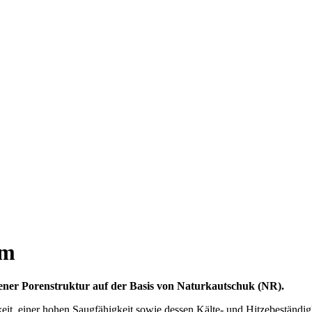
rm
ener Porenstruktur auf der Basis von Naturkautschuk (NR).
it, einer hohen Saugfähigkeit sowie dessen Kälte- und Hitzebeständi