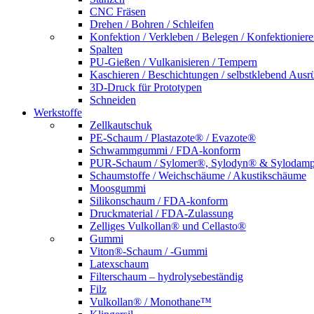
CNC Fräsen
Drehen / Bohren / Schleifen
Konfektion / Verkleben / Belegen / Konfektionier
Spalten
PU-Gießen / Vulkanisieren / Tempern
Kaschieren / Beschichtungen / selbstklebend Ausr
3D-Druck für Prototypen
Schneiden
Werkstoffe
Zellkautschuk
PE-Schaum / Plastazote® / Evazote®
Schwammgummi / FDA-konform
PUR-Schaum / Sylomer®, Sylodyn® & Sylodam
Schaumstoffe / Weichschäume / Akustikschäume
Moosgummi
Silikonschaum / FDA-konform
Druckmaterial / FDA-Zulassung
Zelliges Vulkollan® und Cellasto®
Gummi
Viton®-Schaum / -Gummi
Latexschaum
Filterschaum – hydrolysebeständig
Filz
Vulkollan® / Monothane™