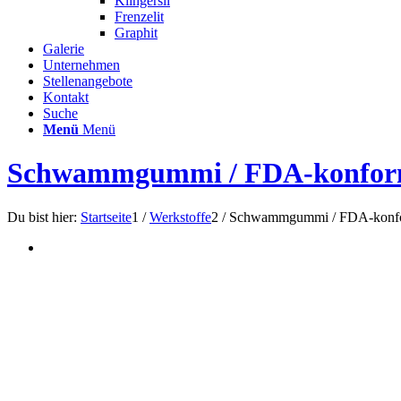
Klingersil
Frenzelit
Graphit
Galerie
Unternehmen
Stellenangebote
Kontakt
Suche
Menü
Menü
Schwammgummi / FDA-konfo
Du bist hier:
Startseite
1
/
Werkstoffe
2
/
Schwammgummi / FDA-konf