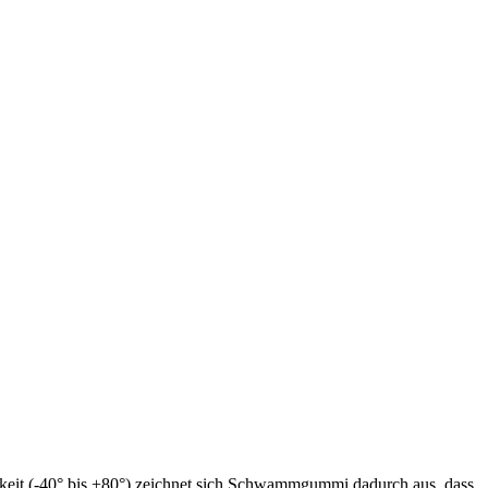
gkeit (-40° bis +80°) zeichnet sich Schwammgummi dadurch aus, dass