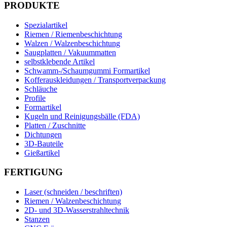
PRODUKTE
Spezialartikel
Riemen / Riemenbeschichtung
Walzen / Walzenbeschichtung
Saugplatten / Vakuummatten
selbstklebende Artikel
Schwamm-/Schaumgummi Formartikel
Kofferauskleidungen / Transportverpackung
Schläuche
Profile
Formartikel
Kugeln und Reinigungsbälle (FDA)
Platten / Zuschnitte
Dichtungen
3D-Bauteile
Gießartikel
FERTIGUNG
Laser (schneiden / beschriften)
Riemen / Walzenbeschichtung
2D- und 3D-Wasserstrahltechnik
Stanzen