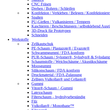
CNC Fräsen
Drehen / Bohren / Schleifen
Konfektion / Verkleben / Belegen / Konfektionier
Spalten
PU-Gießen / Vulkanisieren / Tempern
Kaschieren / Beschichtungen / selbstklebend Ausr
3D-Druck für Prototypen
Schneiden
Werkstoffe
Zellkautschuk
PE-Schaum / Plastazote® / Evazote®
Schwammgummi / FDA-konform
PUR-Schaum / Sylomer®, Sylodyn® & Sylodam
Schaumstoffe / Weichschäume / Akustikschäume
Moosgummi
Silikonschaum / FDA-konform
Druckmaterial / FDA-Zulassung
Zelliges Vulkollan® und Cellasto®
Gummi
Viton®-Schaum / -Gummi
Latexschaum
Filterschaum – hydrolysebeständig
Filz
Vulkollan® / Monothane™