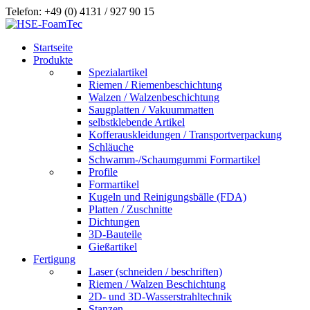
Telefon: +49 (0) 4131 / 927 90 15
Startseite
Produkte
Spezialartikel
Riemen / Riemenbeschichtung
Walzen / Walzenbeschichtung
Saugplatten / Vakuummatten
selbstklebende Artikel
Kofferauskleidungen / Transportverpackung
Schläuche
Schwamm-/Schaumgummi Formartikel
Profile
Formartikel
Kugeln und Reinigungsbälle (FDA)
Platten / Zuschnitte
Dichtungen
3D-Bauteile
Gießartikel
Fertigung
Laser (schneiden / beschriften)
Riemen / Walzen Beschichtung
2D- und 3D-Wasserstrahltechnik
Stanzen